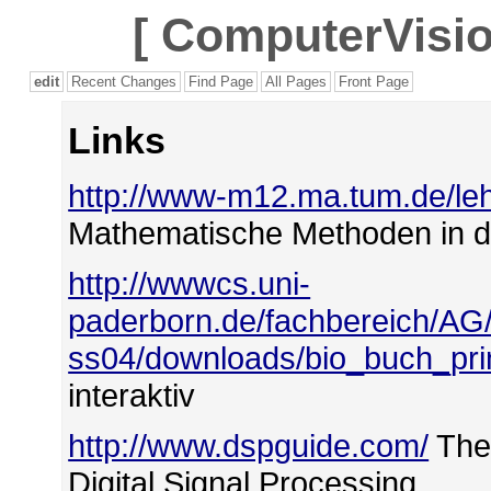
[
ComputerVisio
edit
Recent Changes
Find Page
All Pages
Front Page
Links
http://www-m12.ma.tum.de/leh
Mathematische Methoden in de
http://wwwcs.uni-
paderborn.de/fachbereich/AG/
ss04/downloads/bio_buch_prin
interaktiv
http://www.dspguide.com/
The 
Digital Signal Processing