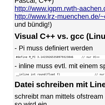
Pascal, C++)
http://www.igpm.rwth-aachen
http://www.lrz-muenchen.de/~
und bündig!)
Visual C++ vs. gcc (Lin
- Pi muss definiert werden
#define M_PI 3.14159265358979323846	// nur VC++
- inline muss evtl. mit einem 
__inline int round(floa
Datei schreiben mit Line
schreibt man mittels ofstream
so wird ein