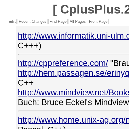
[
CplusPlus.2
edit
Recent Changes
Find Page
All Pages
Front Page
http://www.informatik.uni-ulm
C+++)
http://cppreference.com/
"Bra
http://hem.passagen.se/erinyq/
C++
http://www.mindview.net/Boo
Buch: Bruce Eckel's Mindvie
http://www.home.unix-ag.org/m