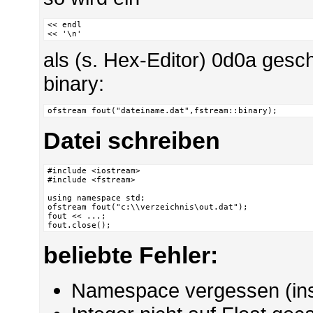
<< endl

<< '\n'
als (s. Hex-Editor) 0d0a gesch
binary:
ofstream fout("dateiname.dat",fstream::binary);
Datei schreiben
#include <iostream>

#include <fstream>

using namespace std;

ofstream fout("c:\\verzeichnis\out.dat");

fout << ...;

fout.close();
beliebte Fehler:
Namespace vergessen (insb