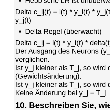
Hebb'sche LR ist unüberwac
Delta c_ij(t) = l(t) * y_i(t) * y_j(
y_j(t)
Delta Regel (überwacht)
Delta c_ij = l(t) * y_i(t) * delta(
Der Ausgang des Neurons (y_j)
verglichen.
Ist y_j kleiner als T_j, so wird
(Gewichtsänderung).
Ist y_j kleiner als T_j, so wird
Keine Änderung bei y_j = T_j
10. Beschreiben Sie, wi