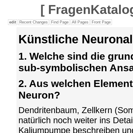
[
FragenKatalog
edit
Recent Changes
Find Page
All Pages
Front Page
Künstliche Neuronal
1. Welche sind die gru
sub-symbolischen Ans
2. Aus welchen Element
Neuron?
Dendritenbaum, Zellkern (So
natürlich noch weiter ins Det
Kaliumpumpe beschreiben und