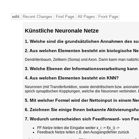
edit
Recent Changes
Find Page
All Pages
Front Page
Künstliche Neuronale Netze
1. Welche sind die grundsätzlichen Annahmen des s
2. Aus welchen Elementen besteht ein biologische N
Dendritenbaum, Zellkern (Soma) und Axon. Dann kann man natürlic
3. Welche Ebenen der Informationsverarbeitung kan
4. Aus welchen Elementen besteht ein KNN?
Neuronen (mit Transferfunktion, sowie dendritischem bzw. axional
sprich synaptischen Kopplungen, welche die Neuronen verbinden. 
5. Mit welcher Formel wird der Nettoinput in einem N
6. Zeichnen Sie einige Ihnen bekannte Aktivierungsfu
7. Wodurch unterscheiden sich Feedforward- von Fe
FF-Netze leiten die Eingabe weiter x_i -> f(x_i) ->
Feedback Netze leiten z.B. den Ausgangsfehler zurück