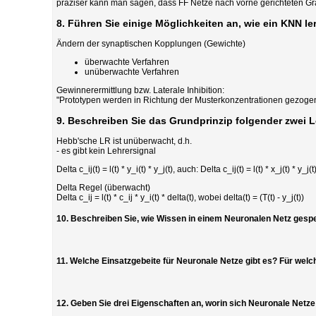
präziser kann man sagen, dass FF Netze nach vorne gerichteten Gr
8. Führen Sie einige Möglichkeiten an, wie ein KNN l
Ändern der synaptischen Kopplungen (Gewichte)
überwachte Verfahren
unüberwachte Verfahren
Gewinnerermittlung bzw. Laterale Inhibition:
"Prototypen werden in Richtung der Musterkonzentrationen gezoge
9. Beschreiben Sie das Grundprinzip folgender zwei L
Hebb'sche LR ist unüberwacht, d.h.
- es gibt kein Lehrersignal
Delta c_ij(t) = l(t) * y_i(t) * y_j(t), auch: Delta c_ij(t) = l(t) * x_j(t) * y_j(t
Delta Regel (überwacht)
Delta c_ij = l(t) * c_ij * y_i(t) * delta(t), wobei delta(t) = (T(t) - y_j(t))
10. Beschreiben Sie, wie Wissen in einem Neuronalen Netz gespei
11. Welche Einsatzgebeite für Neuronale Netze gibt es? Für wel
12. Geben Sie drei Eigenschaften an, worin sich Neuronale Netz