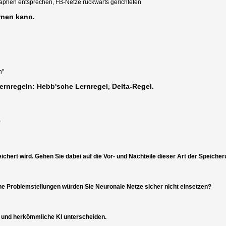
aphen entsprechen, FB-Netze rückwärts gerichteten
ernen kann.
n"
ernregeln: Hebb'sche Lernregel, Delta-Regel.
)
chert wird. Gehen Sie dabei auf die Vor- und Nachteile dieser Art der Speicher
che Problemstellungen würden Sie Neuronale Netze sicher nicht einsetzen?
e und herkömmliche KI unterscheiden.