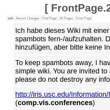
[
FrontPage.2
edit
Recent Changes
Find Page
All Pages
Front Page
Ich habe dieses Wiki mit ein
spambots fern-/aufzuhalten. 
hinzufügen, aber bitte keine I
To keep spambots away, I hav
simple wiki. You are invited t
please do not destroy any inf
http://iris.usc.edu/Information
(
comp.vis.conferences
)