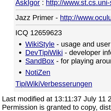
AskIgor
:
http://www.st.cs.uni
Jazz Primer -
http://www.ocul
ICQ 12659623
WikiStyle
- usage and user
DevTipiWiki
- developer in
SandBox
- for playing ar
NotiZen
TipiWikiVerbesserungen
Last modified at 13:11:37 July 11 
Permission is granted to copy, dis