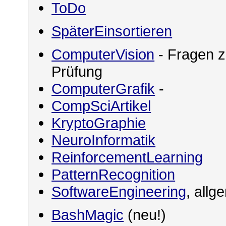
ToDo
SpäterEinsortieren
ComputerVision
- Fragen z
Prüfung
ComputerGrafik
-
CompSciArtikel
KryptoGraphie
NeuroInformatik
ReinforcementLearning
PatternRecognition
SoftwareEngineering
, allg
BashMagic
(neu!)