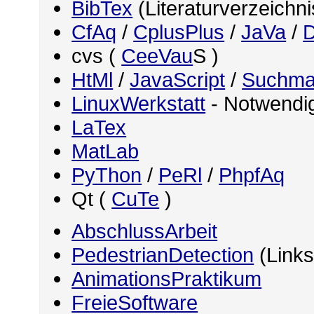
BibTex
(Literaturverzeichn
CfAq
/
CplusPlus
/
JaVa
/
D
cvs (
CeeVau
S )
HtMl
/
JavaScript
/
Suchma
LinuxWerkstatt
- Notwendig
LaTex
MatLab
PyThon
/
PeRl
/
PhpfAq
Qt (
CuTe
)
AbschlussArbeit
PedestrianDetection
(Links
AnimationsPraktikum
FreieSoftware