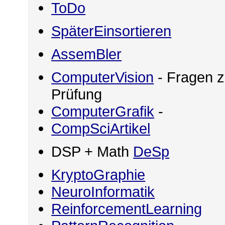
ToDo
SpäterEinsortieren
AssemBler
ComputerVision
- Fragen z
Prüfung
ComputerGrafik
-
CompSciArtikel
DSP + Math
DeSp
KryptoGraphie
NeuroInformatik
ReinforcementLearning