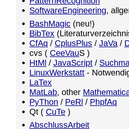
PatternRecognition
SoftwareEngineering
, allg
BashMagic
(neu!)
BibTex
(Literaturverzeichn
CfAq
/
CplusPlus
/
JaVa
/
D
cvs (
CeeVau
S )
HtMl
/
JavaScript
/
Suchma
LinuxWerkstatt
- Notwendig
LaTex
MatLab
, other
Mathematica
PyThon
/
PeRl
/
PhpfAq
Qt (
CuTe
)
AbschlussArbeit