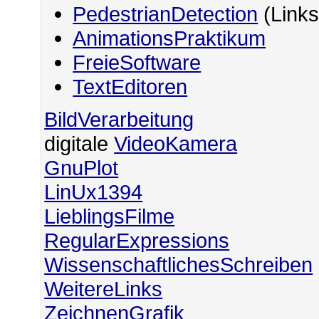
PedestrianDetection
(Links
AnimationsPraktikum
FreieSoftware
TextEditoren
BildVerarbeitung
digitale
VideoKamera
GnuPlot
LinUx1394
LieblingsFilme
RegularExpressions
WissenschaftlichesSchreiben
WeitereLinks
ZeichnenGrafik