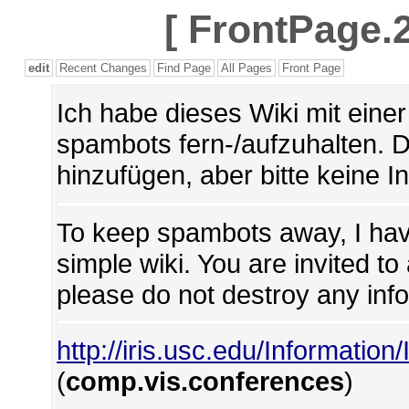
[
FrontPage.2
edit
Recent Changes
Find Page
All Pages
Front Page
Ich habe dieses Wiki mit ein
spambots fern-/aufzuhalten. 
hinzufügen, aber bitte keine I
To keep spambots away, I hav
simple wiki. You are invited t
please do not destroy any inf
http://iris.usc.edu/Information
(
comp.vis.conferences
)