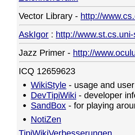
Vector Library -
http://www.cs
AskIgor
:
http://www.st.cs.uni
Jazz Primer -
http://www.ocul
ICQ 12659623
WikiStyle
- usage and user
DevTipiWiki
- developer in
SandBox
- for playing ar
NotiZen
TipiWikiVerbesserungen