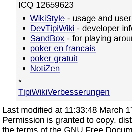
ICQ 12659623
WikiStyle
- usage and user
DevTipiWiki
- developer in
SandBox
- for playing ar
poker en francais
poker gratuit
NotiZen
*
TipiWikiVerbesserungen
Last modified at 11:33:48 March 1
Permission is granted to copy, dis
the terms of the
GNU Free Docume