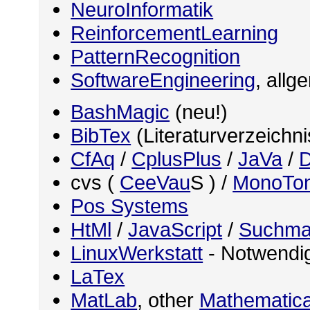
NeuroInformatik
ReinforcementLearning
PatternRecognition
SoftwareEngineering
, allg
BashMagic
(neu!)
BibTex
(Literaturverzeichn
CfAq
/
CplusPlus
/
JaVa
/
D
cvs (
CeeVau
S ) /
MonoTo
Pos Systems
HtMl
/
JavaScript
/
Suchma
LinuxWerkstatt
- Notwendig
LaTex
MatLab
, other
Mathematica