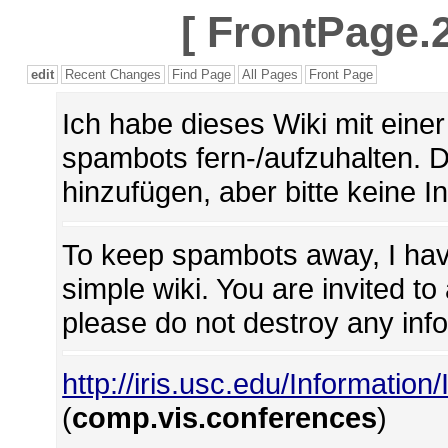
[
FrontPage.2
edit
Recent Changes
Find Page
All Pages
Front Page
Ich habe dieses Wiki mit ein
spambots fern-/aufzuhalten. 
hinzufügen, aber bitte keine I
To keep spambots away, I hav
simple wiki. You are invited t
please do not destroy any inf
http://iris.usc.edu/Information
(
comp.vis.conferences
)