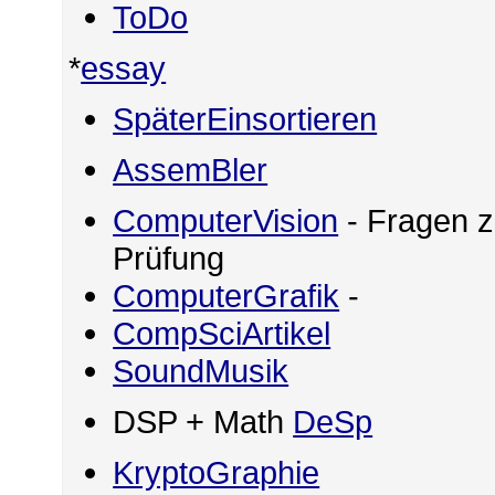
ToDo
*
essay
SpäterEinsortieren
AssemBler
ComputerVision
- Fragen z
Prüfung
ComputerGrafik
-
CompSciArtikel
SoundMusik
DSP + Math
DeSp
KryptoGraphie