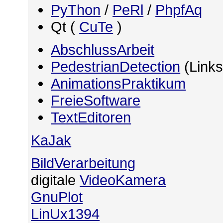
PyThon
/
PeRl
/
PhpfAq
Qt (
CuTe
)
AbschlussArbeit
PedestrianDetection
(Links
AnimationsPraktikum
FreieSoftware
TextEditoren
KaJak
BildVerarbeitung
digitale
VideoKamera
GnuPlot
LinUx1394