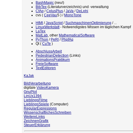
BashMagic
(neu!)
BibTex
(Literaturverzeichnis) und -verwaltung
CfAq
/
CplusPlus
/
JaVa
/
DeLphi
cvs (
CeeVau
S ) /
MonoTone
HtMl
/
JavaScript
/
SuchmaschinenOptimierung
/ ...
LinuxWerkstatt
- Notwendigstes Wissen im täglichen Kampf
LaTex
MatLab
, other
MathematicalSoftware
PyThon
/
PeRl
/
PhpfAq
Qt (
CuTe
)
AbschlussArbeit
PedestrianDetection
(Links)
AnimationsPraktikum
FreieSoftware
TextEditoren
KaJak
BildVerarbeitung
digitale
VideoKamera
GnuPlot
LinUx1394
LieblingsFilme
LieblingsSpiele
(Computer)
RegularExpressions
WissenschaftlichesSchreiben
WeitereLinks
ZeichnenGrafik
SteuerErklärung