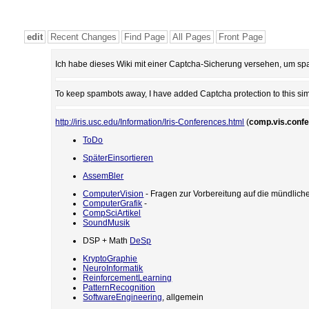
edit
Recent Changes
Find Page
All Pages
Front Page
Ich habe dieses Wiki mit einer Captcha-Sicherung versehen, um spa
To keep spambots away, I have added Captcha protection to this simp
http://iris.usc.edu/Information/Iris-Conferences.html
(
comp.vis.conf
ToDo
SpäterEinsortieren
AssemBler
ComputerVision
- Fragen zur Vorbereitung auf die mündlich
ComputerGrafik
-
CompSciArtikel
SoundMusik
DSP + Math
DeSp
KryptoGraphie
NeuroInformatik
ReinforcementLearning
PatternRecognition
SoftwareEngineering
, allgemein