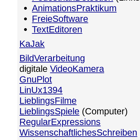
AnimationsPraktikum
FreieSoftware
TextEditoren
KaJak
BildVerarbeitung
digitale
VideoKamera
GnuPlot
LinUx1394
LieblingsFilme
LieblingsSpiele
(Computer)
RegularExpressions
WissenschaftlichesSchreiben