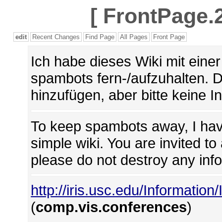
[
FrontPage.2
edit
Recent Changes
Find Page
All Pages
Front Page
Ich habe dieses Wiki mit ein
spambots fern-/aufzuhalten. 
hinzufügen, aber bitte keine I
To keep spambots away, I hav
simple wiki. You are invited t
please do not destroy any inf
http://iris.usc.edu/Information
(
comp.vis.conferences
)