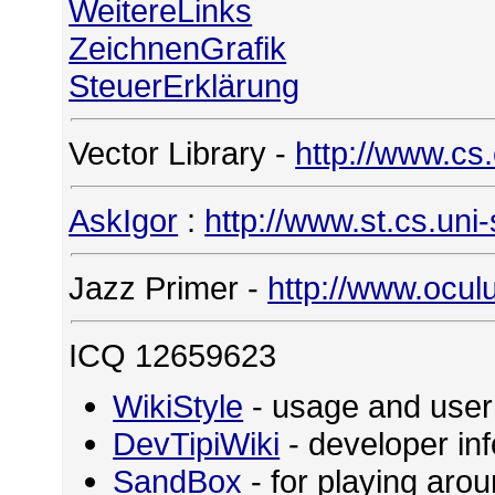
WeitereLinks
ZeichnenGrafik
SteuerErklärung
Vector Library -
http://www.cs
AskIgor
:
http://www.st.cs.uni
Jazz Primer -
http://www.ocul
ICQ 12659623
WikiStyle
- usage and user
DevTipiWiki
- developer in
SandBox
- for playing ar