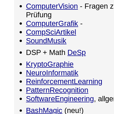
ComputerVision
- Fragen z
Prüfung
ComputerGrafik
-
CompSciArtikel
SoundMusik
DSP + Math
DeSp
KryptoGraphie
NeuroInformatik
ReinforcementLearning
PatternRecognition
SoftwareEngineering
, allg
BashMagic
(neu!)