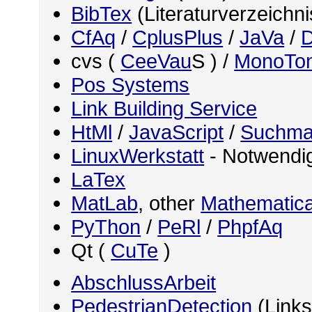
BibTex
(Literaturverzeichn
CfAq
/
CplusPlus
/
JaVa
/
D
cvs (
CeeVau
S ) /
MonoTo
Pos Systems
Link Building Service
HtMl
/
JavaScript
/
Suchma
LinuxWerkstatt
- Notwendig
LaTex
MatLab
, other
Mathematica
PyThon
/
PeRl
/
PhpfAq
Qt (
CuTe
)
AbschlussArbeit
PedestrianDetection
(Links