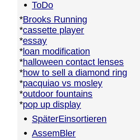
ToDo
*
Brooks Running
*
cassette player
*
essay
*
loan modification
*
halloween contact lenses
*
how to sell a diamond ring
*
pacquiao vs mosley
*
outdoor fountains
*
pop up display
SpäterEinsortieren
AssemBler