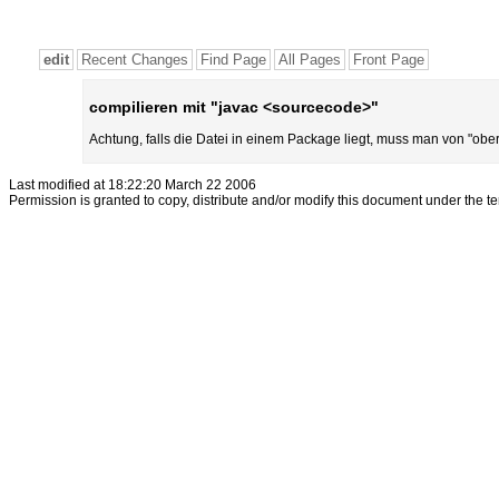
edit
Recent Changes
Find Page
All Pages
Front Page
compilieren mit "javac <sourcecode>"
Achtung, falls die Datei in einem Package liegt, muss man von "o
Last modified at 18:22:20 March 22 2006
Permission is granted to copy, distribute and/or modify this document under the t