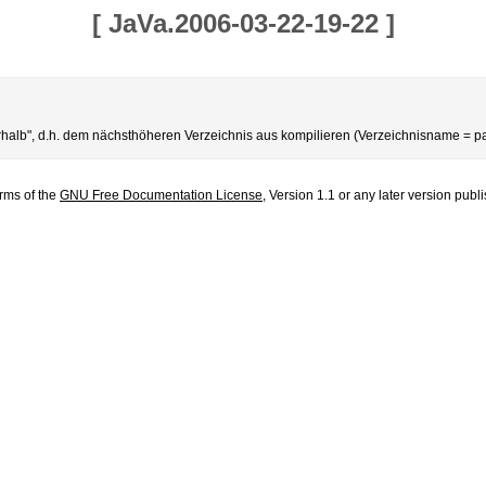
[
JaVa.2006-03-22-19-22
]
berhalb", d.h. dem nächsthöheren Verzeichnis aus kompilieren (Verzeichnisname =
erms of the
GNU Free Documentation License
, Version 1.1 or any later version pub