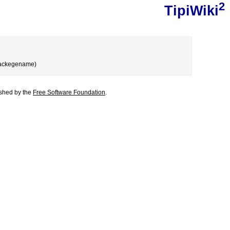
2
TipiWiki
 packegename)
lished by the
Free Software Foundation
.