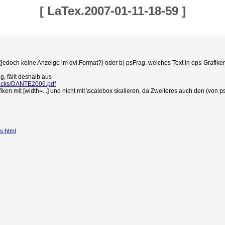
[
LaTex.2007-01-11-18-59
]
ch keine Anzeige im dvi.Format?) oder b) psFrag, welches Text in eps-Grafiken e
g, fällt deshalb aus
Tricks/DANTE2006.pdf
en mit [width=...] und nicht mit \scalebox skalieren, da Zweiteres auch den (von p
ps.html