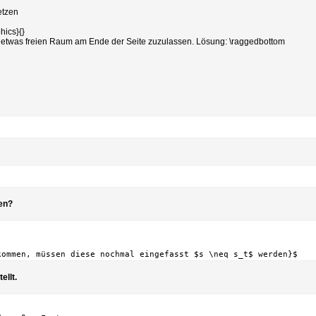
etzen
hics}{}
att etwas freien Raum am Ende der Seite zuzulassen. Lösung: \raggedbottom
len?
kommen, müssen diese nochmal eingefasst $s \neq s_t$ werden}$
ellt.