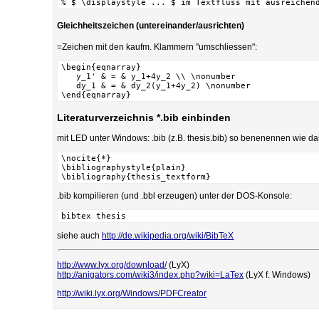
% $ \displaystyle ... $ im Textfluss mit ausreichen
Gleichheitszeichen (untereinander/ausrichten)
=Zeichen mit den kaufm. Klammern "umschliessen":
\begin{eqnarray}

   y_1' & = & y_1+4y_2 \\ \nonumber

   dy_1 & = & dy_2(y_1+4y_2) \nonumber

\end{eqnarray}
Literaturverzeichnis *.bib einbinden
mit LED unter Windows: .bib (z.B. thesis.bib) so benenennen wie d
\nocite{*}

\bibliographystyle{plain}

\bibliography{thesis_textform}
.bib kompilieren (und .bbl erzeugen) unter der DOS-Konsole:
bibtex thesis
siehe auch
http://de.wikipedia.org/wiki/BibTeX
http://www.lyx.org/download/
(LyX)
http://anigators.com/wiki3/index.php?wiki=LaTex
(LyX f. Windows)
http://wiki.lyx.org/Windows/PDFCreator