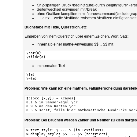
für 2-spaltigen Druck \begin{figure} durch \begin{figure*} ers
Seitenwechsel erzwingen mit \break
ohne Grafiken kompilieren mit \renewcommand{\includegrap
... Latex ... weite Abstände zwischen Absätzen einfügt anst
Buchstabe mit Tilde, Querstrich, etc
Eingeben von 'nem Querstrich über einem Zeichen, Wort, Satz:
innerhalb einer mathe-Anweisung $$ ... $$ mit
\bar{a}

\tilde{a}
im normalen Text
\{a}

\~{a}
Problem: Wie kann ich eine mathem. Fallunterscheidung darstel
$p(occ_{x,y}) = \cases{

0.1 & im Sensorkegel \cr

0.9 & an den Kanten \cr

0.5 & sonst, falls hier mathematische Ausdrücke vor
Problem: Bei Brüchen werden Zähler und Nenner zu klein dargest
% text-style: $ ... $ (im Textfluss)

% display-style: $$ ... $$ (zentriert)
