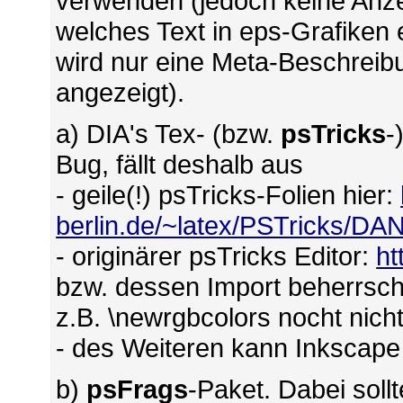
verwenden (jedoch keine Anze
welches Text in eps-Grafiken 
wird nur eine Meta-Beschreib
angezeigt).
a) DIA's Tex- (bzw.
psTricks
-
Bug, fällt deshalb aus
- geile(!) psTricks-Folien hier:
berlin.de/~latex/PSTricks/D
- originärer psTricks Editor:
ht
bzw. dessen Import beherrsch
z.B. \newrgbcolors nocht nicht
- des Weiteren kann Inkscape
b)
psFrags
-Paket. Dabei sol