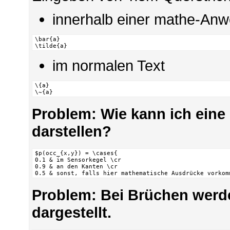
innerhalb einer mathe-Anwe
\bar{a}

\tilde{a}
im normalen Text
\{a}

\~{a}
Problem: Wie kann ich eine
darstellen?
$p(occ_{x,y}) = \cases{

0.1 & im Sensorkegel \cr

0.9 & an den Kanten \cr

0.5 & sonst, falls hier mathematische Ausdrücke vorkom
Problem: Bei Brüchen werde
dargestellt.