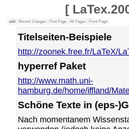
[
LaTex.200
edit
Recent Changes
Find Page
All Pages
Front Page
Titelseiten-Beispiele
http://zoonek.free.fr/LaTeX/L
hyperref Paket
http://www.math.uni-
hamburg.de/home/iffland/Mater
Schöne Texte in (eps-)G
Nach momentanem Wissenstan