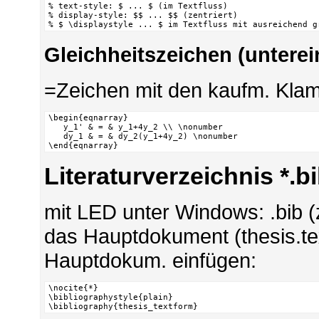
% text-style: $ ... $ (im Textfluss)

% display-style: $$ ... $$ (zentriert)

% $ \displaystyle ... $ im Textfluss mit ausreichend g
Gleichheitszeichen (unterei
=Zeichen mit den kaufm. Kla
\begin{eqnarray}

   y_1' & = & y_1+4y_2 \\ \nonumber

   dy_1 & = & dy_2(y_1+4y_2) \nonumber

\end{eqnarray}
Literaturverzeichnis *.b
mit LED unter Windows: .bib (
das Hauptdokument (thesis.tex
Hauptdokum. einfügen:
\nocite{*}

\bibliographystyle{plain}

\bibliography{thesis_textform}