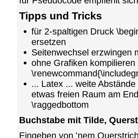
für Pseudocode empfiehlt sic
Tipps und Tricks
für 2-spaltigen Druck \begin
ersetzen
Seitenwechsel erzwingen m
ohne Grafiken kompilieren 
\renewcommand{\includegr
... Latex ... weite Abständ
etwas freien Raum am Ende
\raggedbottom
Buchstabe mit Tilde, Querst
Eingeben von 'nem Querstrich