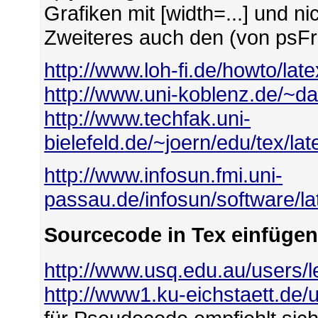
Grafiken mit [width=...] und ni
Zweiteres auch den (von psFr
http://www.loh-fi.de/howto/lat
http://www.uni-koblenz.de/~das
http://www.techfak.uni-
bielefeld.de/~joern/edu/tex/lat
http://www.infosun.fmi.uni-
passau.de/infosun/software/lat
Sourcecode in Tex einfüge
http://www.usq.edu.au/users/l
http://www1.ku-eichstaett.de/u