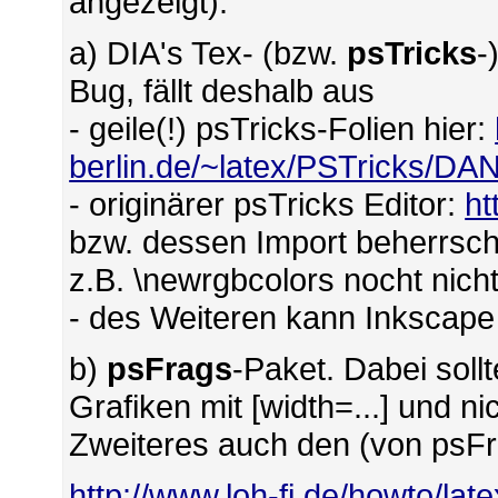
angezeigt).
a) DIA's Tex- (bzw.
psTricks
-
Bug, fällt deshalb aus
- geile(!) psTricks-Folien hier:
berlin.de/~latex/PSTricks/D
- originärer psTricks Editor:
ht
bzw. dessen Import beherrsch
z.B. \newrgbcolors nocht nicht
- des Weiteren kann Inkscape
b)
psFrags
-Paket. Dabei sol
Grafiken mit [width=...] und ni
Zweiteres auch den (von psFr
http://www.loh-fi.de/howto/lat