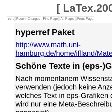
[
LaTex.200
edit
Recent Changes
Find Page
All Pages
Front Page
hyperref Paket
http://www.math.uni-
hamburg.de/home/iffland/Mater
Schöne Texte in (eps-)G
Nach momentanem Wissenstan
verwenden (jedoch keine Anze
welches Text in eps-Grafiken 
wird nur eine Meta-Beschreib