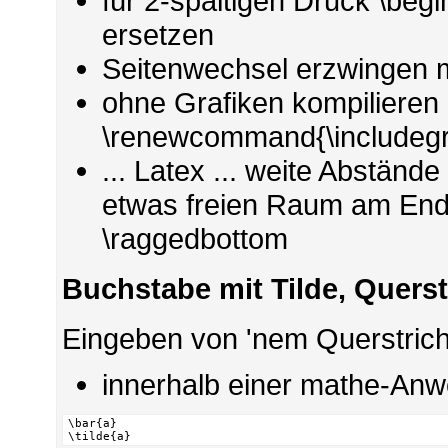
für 2-spaltigen Druck \begin
ersetzen
Seitenwechsel erzwingen m
ohne Grafiken kompilieren 
\renewcommand{\includegr
... Latex ... weite Abständ
etwas freien Raum am Ende
\raggedbottom
Buchstabe mit Tilde, Querst
Eingeben von 'nem Querstrich
innerhalb einer mathe-Anwe
\bar{a}

\tilde{a}