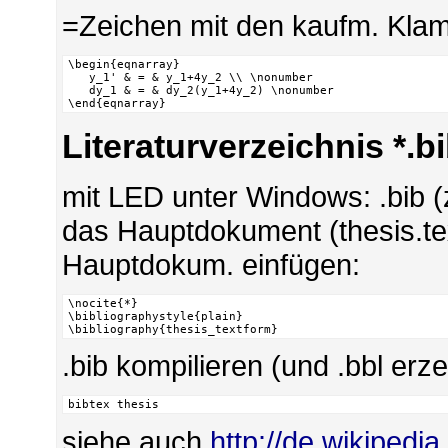
=Zeichen mit den kaufm. Kla
\begin{eqnarray}

   y_1' & = & y_1+4y_2 \\ \nonumber

   dy_1 & = & dy_2(y_1+4y_2) \nonumber

\end{eqnarray}
Literaturverzeichnis *.b
mit LED unter Windows: .bib (
das Hauptdokument (thesis.tex
Hauptdokum. einfügen:
\nocite{*}

\bibliographystyle{plain}

\bibliography{thesis_textform}
.bib kompilieren (und .bbl er
bibtex thesis
siehe auch
http://de.wikipedia