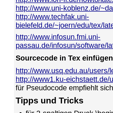
http://www.uni-koblenz.de/~das
http://www.techfak.uni-
bielefeld.de/~joern/edu/tex/lat
http://www.infosun.fmi.uni-
passau.de/infosun/software/lat
Sourcecode in Tex einfüge
http://www.usq.edu.au/users/l
http://www1.ku-eichstaett.de/u
für Pseudocode empfiehlt sic
Tipps und Tricks