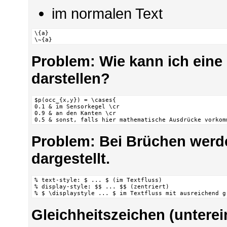
im normalen Text
\{a}

\~{a}
Problem: Wie kann ich eine
darstellen?
$p(occ_{x,y}) = \cases{

0.1 & im Sensorkegel \cr

0.9 & an den Kanten \cr

0.5 & sonst, falls hier mathematische Ausdrücke vorkom
Problem: Bei Brüchen werde
dargestellt.
% text-style: $ ... $ (im Textfluss)

% display-style: $$ ... $$ (zentriert)

% $ \displaystyle ... $ im Textfluss mit ausreichend g
Gleichheitszeichen (unterei