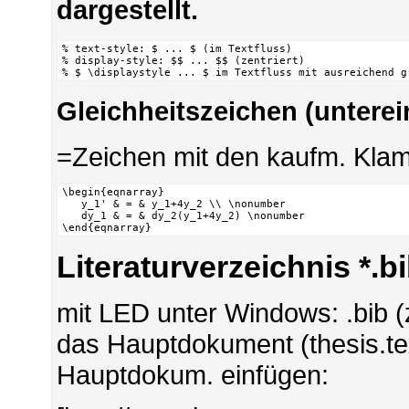
dargestellt.
% text-style: $ ... $ (im Textfluss)

% display-style: $$ ... $$ (zentriert)

% $ \displaystyle ... $ im Textfluss mit ausreichend g
Gleichheitszeichen (unterei
=Zeichen mit den kaufm. Kla
\begin{eqnarray}

   y_1' & = & y_1+4y_2 \\ \nonumber

   dy_1 & = & dy_2(y_1+4y_2) \nonumber

\end{eqnarray}
Literaturverzeichnis *.b
mit LED unter Windows: .bib (
das Hauptdokument (thesis.tex
Hauptdokum. einfügen: