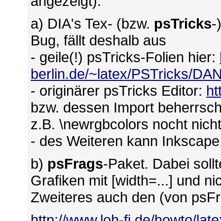
angezeigt).
a) DIA's Tex- (bzw.
psTricks
-
Bug, fällt deshalb aus
- geile(!) psTricks-Folien hier:
berlin.de/~latex/PSTricks/D
- originärer psTricks Editor:
ht
bzw. dessen Import beherrsch
z.B. \newrgbcolors nocht nicht
- des Weiteren kann Inkscape
b)
psFrags
-Paket. Dabei sol
Grafiken mit [width=...] und ni
Zweiteres auch den (von psFr
http://www.loh-fi.de/howto/lat