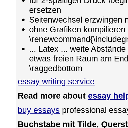
für 2-spaltigen Druck \begin
ersetzen
Seitenwechsel erzwingen m
ohne Grafiken kompilieren 
\renewcommand{\includegr
... Latex ... weite Abständ
etwas freien Raum am Ende
\raggedbottom
essay writing service
Read more about
essay hel
buy essays
professional essay
Buchstabe mit Tilde, Querst