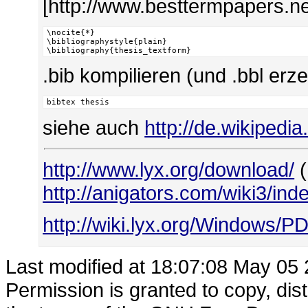
[http://www.besttermpapers.n
\nocite{*}

\bibliographystyle{plain}

\bibliography{thesis_textform}
.bib kompilieren (und .bbl er
bibtex thesis
siehe auch
http://de.wikipedia
http://www.lyx.org/download/
(
http://anigators.com/wiki3/in
http://wiki.lyx.org/Windows/P
Last modified at 18:07:08 May 05
Permission is granted to copy, dis