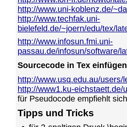
http://www.uni-koblenz.de/~das
http://www.techfak.uni-
bielefeld.de/~joern/edu/tex/lat
http://www.infosun.fmi.uni-
passau.de/infosun/software/lat
Sourcecode in Tex einfüge
http://www.usq.edu.au/users/l
http://www1.ku-eichstaett.de/u
für Pseudocode empfiehlt sic
Tipps und Tricks