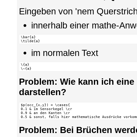
Eingeben von 'nem Querstrich
innerhalb einer mathe-Anwe
\bar{a}

\tilde{a}
im normalen Text
\{a}

\~{a}
Problem: Wie kann ich eine
darstellen?
$p(occ_{x,y}) = \cases{

0.1 & im Sensorkegel \cr

0.9 & an den Kanten \cr

0.5 & sonst, falls hier mathematische Ausdrücke vorkom
Problem: Bei Brüchen werde