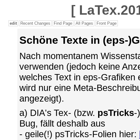
[
LaTex.201
edit
Recent Changes
Find Page
All Pages
Front Page
Schöne Texte in (eps-)
Nach momentanem Wissenstan
verwenden (jedoch keine Anze
welches Text in eps-Grafiken 
wird nur eine Meta-Beschreib
angezeigt).
a) DIA's Tex- (bzw.
psTricks
-
Bug, fällt deshalb aus
- geile(!) psTricks-Folien hier: