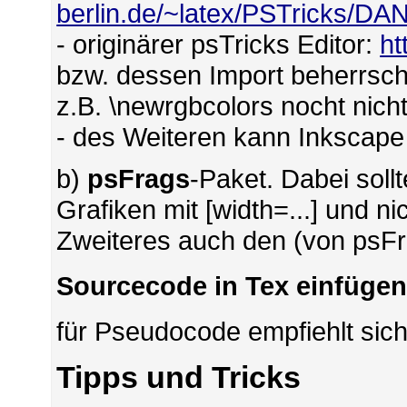
berlin.de/~latex/PSTricks/D
- originärer psTricks Editor:
ht
bzw. dessen Import beherrsch
z.B. \newrgbcolors nocht nicht
- des Weiteren kann Inkscape
b)
psFrags
-Paket. Dabei sol
Grafiken mit [width=...] und ni
Zweiteres auch den (von psFr
Sourcecode in Tex einfüge
für Pseudocode empfiehlt sic
Tipps und Tricks