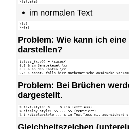
\tilde{a}
im normalen Text
\{a}

\~{a}
Problem: Wie kann ich eine
darstellen?
$p(occ_{x,y}) = \cases{

0.1 & im Sensorkegel \cr

0.9 & an den Kanten \cr

0.5 & sonst, falls hier mathematische Ausdrücke vorkom
Problem: Bei Brüchen werde
dargestellt.
% text-style: $ ... $ (im Textfluss)

% display-style: $$ ... $$ (zentriert)

% $ \displaystyle ... $ im Textfluss mit ausreichend g
Gleichheitszeichen (unterei