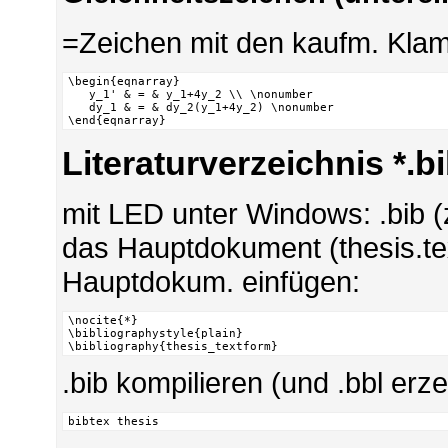
=Zeichen mit den kaufm. Kla
\begin{eqnarray}

   y_1' & = & y_1+4y_2 \\ \nonumber

   dy_1 & = & dy_2(y_1+4y_2) \nonumber

\end{eqnarray}
Literaturverzeichnis *.b
mit LED unter Windows: .bib (
das Hauptdokument (thesis.tex
Hauptdokum. einfügen:
\nocite{*}

\bibliographystyle{plain}

\bibliography{thesis_textform}
.bib kompilieren (und .bbl er
bibtex thesis