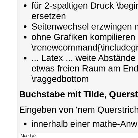
für 2-spaltigen Druck \begin
ersetzen
Seitenwechsel erzwingen m
ohne Grafiken kompilieren 
\renewcommand{\includegr
... Latex ... weite Abständ
etwas freien Raum am Ende
\raggedbottom
Buchstabe mit Tilde, Querst
Eingeben von 'nem Querstrich
innerhalb einer mathe-Anwe
\bar{a}
