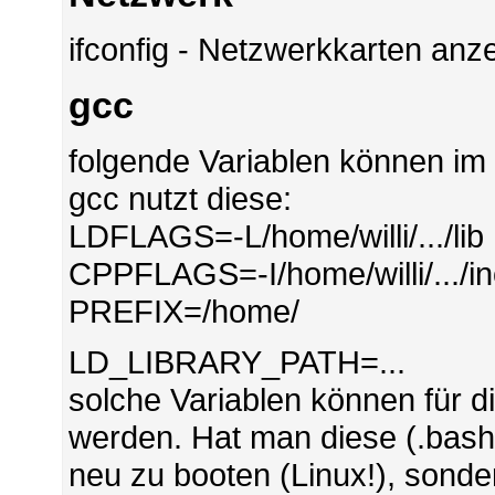
ifconfig - Netzwerkkarten anz
gcc
folgende Variablen können im
gcc nutzt diese:
LDFLAGS=-L/home/willi/.../lib
CPPFLAGS=-I/home/willi/.../i
PREFIX=/home/
LD_LIBRARY_PATH=...
solche Variablen können für d
werden. Hat man diese (.bash
neu zu booten (Linux!), sonde