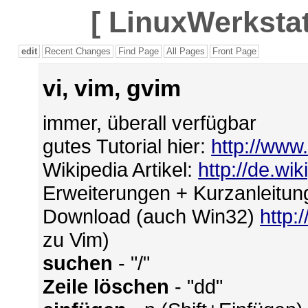
[
LinuxWerkstat
edit
Recent Changes
Find Page
All Pages
Front Page
vi, vim, gvim
immer, überall verfügbar
gutes Tutorial hier:
http://www.
Wikipedia Artikel:
http://de.wik
Erweiterungen + Kurzanleitun
Download (auch Win32)
http:
zu Vim)
suchen
- "/"
Zeile löschen
- "dd"