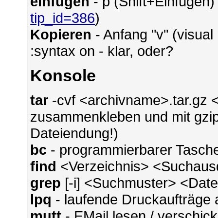
einfügen
- p (Shift+Einfügen)
tip_id=386
)
Kopieren
- Anfang "v" (visua
:syntax on - klar, oder?
Konsole
tar
-cvf <archivname>.tar.gz <
zusammenkleben und mit gzip
Dateiendung!)
bc
- programmierbarer Tasch
find
<Verzeichnis> <Suchausd
grep
[-i] <Suchmuster> <Datei
lpq
- laufende Druckaufträge
mutt
- EMail lesen / verschic