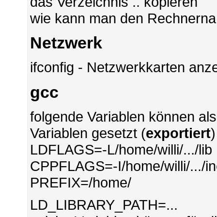
das Verzeichnis .. kopieren
wie kann man den Rechnerna
Netzwerk
ifconfig - Netzwerkkarten anz
gcc
folgende Variablen können a
Variablen gesetzt (
exportiert
)
LDFLAGS=-L/home/willi/.../lib
CPPFLAGS=-I/home/willi/.../i
PREFIX=/home/
LD_LIBRARY_PATH=...