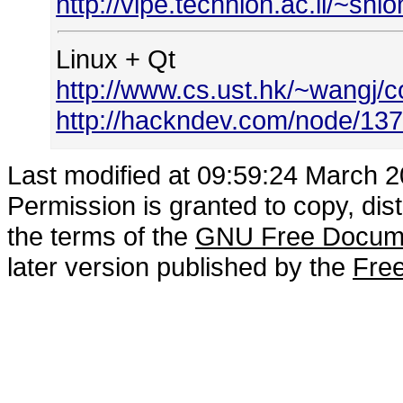
http://vipe.technion.ac.il/~sh
Linux + Qt
http://www.cs.ust.hk/~wangj/
http://hackndev.com/node/13
Last modified at 09:59:24 March 
Permission is granted to copy, dis
the terms of the
GNU Free Docume
later version published by the
Free