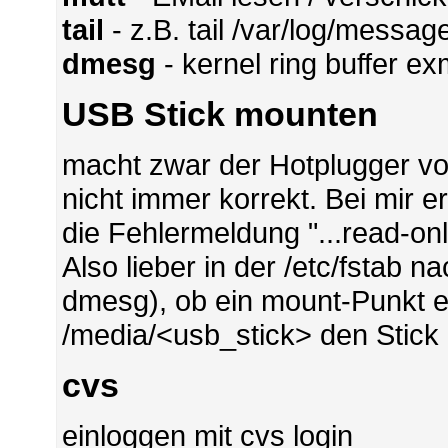
tail
- z.B. tail /var/log/messag
dmesg
- kernel ring buffer ex
USB Stick mounten
macht zwar der Hotplugger vo
nicht immer korrekt. Bei mir 
die Fehlermeldung "...read-only
Also lieber in der /etc/fstab
dmesg), ob ein mount-Punkt ei
/media/<usb_stick> den Stick
cvs
einloggen mit cvs login