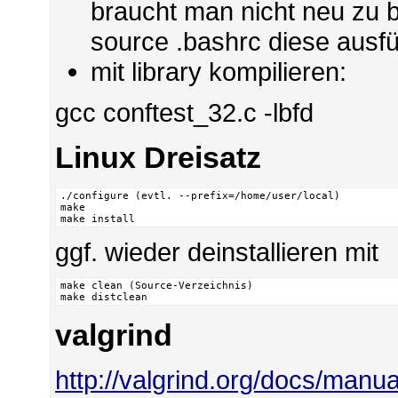
braucht man nicht neu zu b
source .bashrc diese ausf
mit library kompilieren:
gcc conftest_32.c -lbfd
Linux Dreisatz
./configure (evtl. --prefix=/home/user/local)

make

make install
ggf. wieder deinstallieren mit
make clean (Source-Verzeichnis)

make distclean
valgrind
http://valgrind.org/docs/manua