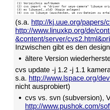
(1) Verzeichnis aufräumen

(2) cvs import -m "driver for ueye-camera" libueye ori
(3) mv libueye{,.old} (Kopie anlegen)

(4) cvs co libueye (auschecken, um cvs-Dateien zu erha
(s.a.
http://kj.uue.org/papers/
http://www.linuxkp.org/de/con
&content/server/cvs2.html&pri
Inzwischen gibt es den design
ältere Version wiederherste
cvs update -j 1.2 -j 1.1 kame
s.a.
http://www.lspace.org/dev
nicht ausprobiert)
cvs vs. svn (subversion), V
http://www.pushok.com/so