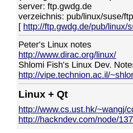
server: ftp.gwdg.de
verzeichnis: pub/linux/suse/f
[
http://ftp.gwdg.de/pub/linux/
Peter's Linux notes
http://www.dirac.org/linux/
Shlomi Fish's Linux Dev. Note
http://vipe.technion.ac.il/~sh
Linux + Qt
http://www.cs.ust.hk/~wangj/
http://hackndev.com/node/13