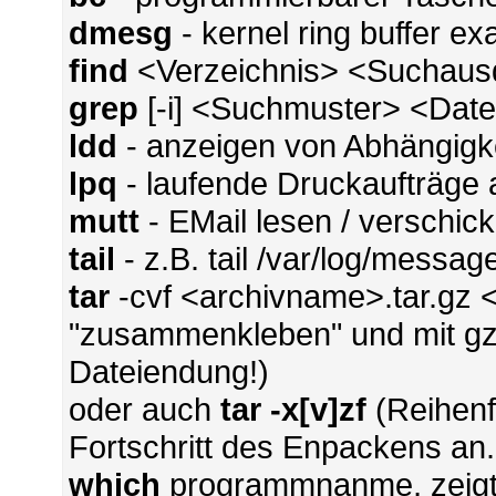
dmesg
- kernel ring buffer e
find
<Verzeichnis> <Suchausd
grep
[-i] <Suchmuster> <Datei
ldd
- anzeigen von Abhängigk
lpq
- laufende Druckaufträge
mutt
- EMail lesen / verschic
tail
- z.B. tail /var/log/messag
tar
-cvf <archivname>.tar.gz <
"zusammenkleben" und mit gz
Dateiendung!)
oder auch
tar -x[v]zf
(Reihenfo
Fortschritt des Enpackens an.
which
programmnanme, zeigt 