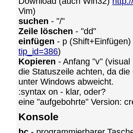
Download (auch Win32)
http:
Vim)
suchen
- "/"
Zeile löschen
- "dd"
einfügen
- p (Shift+Einfügen)
tip_id=386
)
Kopieren
- Anfang "v" (visual
die Statuszeile achten, da di
unter Windows abweicht.
:syntax on - klar, oder?
eine "aufgebohrte" Version: c
Konsole
bc
- programmierbarer Tasch