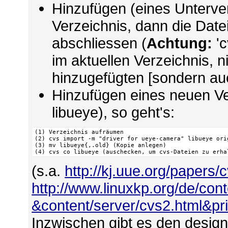
Hinzufügen (eines Unterver
Verzeichnis, dann die Date
abschliessen (
Achtung:
'c
im aktuellen Verzeichnis, ni
hinzugefügten [sondern au
Hinzufügen eines neuen Ve
libueye), so geht's:
(1) Verzeichnis aufräumen

(2) cvs import -m "driver for ueye-camera" libueye ori
(3) mv libueye{,.old} (Kopie anlegen)

(4) cvs co libueye (auschecken, um cvs-Dateien zu erha
(s.a.
http://kj.uue.org/papers/
http://www.linuxkp.org/de/con
&content/server/cvs2.html&pri
Inzwischen gibt es den design