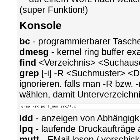
(super Funktion!)
Konsole
bc
- programmierbarer Tasch
dmesg
- kernel ring buffer e
find
<Verzeichnis> <Suchausd
grep
[-i] -R <Suchmuster> <Da
ignorieren. falls man -R bzw. -
wählen, damit Unterverzeichn
grep -iR port_num src/*.c
ldd
- anzeigen von Abhängigk
lpq
- laufende Druckaufträge
mutt
- EMail lesen / verschic