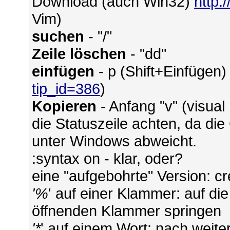
Download (auch Win32)
http:
Vim)
suchen
- "/"
Zeile löschen
- "dd"
einfügen
- p (Shift+Einfügen)
tip_id=386
)
Kopieren
- Anfang "v" (visual
die Statuszeile achten, da di
unter Windows abweicht.
:syntax on - klar, oder?
eine "aufgebohrte" Version: c
'%
' auf einer Klammer: auf d
öffnenden Klammer springen
'*
' auf einem Wort: nach wei