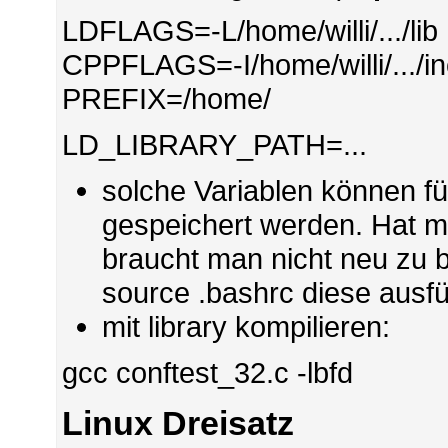
LDFLAGS=-L/home/willi/.../lib
CPPFLAGS=-I/home/willi/.../i
PREFIX=/home/
LD_LIBRARY_PATH=...
solche Variablen können für
gespeichert werden. Hat m
braucht man nicht neu zu b
source .bashrc diese ausf
mit library kompilieren:
gcc conftest_32.c -lbfd
Linux Dreisatz