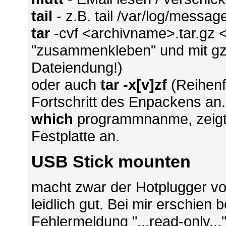
tail
- z.B. tail /var/log/messag
tar
-cvf <archivname>.tar.gz <
"zusammenkleben" und mit gz
Dateiendung!)
oder auch
tar -x[v]zf
(Reihenfo
Fortschritt des Enpackens an.
which
programmnanme, zeigt 
Festplatte an.
USB Stick mounten
macht zwar der Hotplugger vo
leidlich gut. Bei mir erschien
Fehlermeldung "...read-only..."