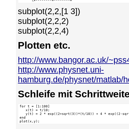
      \+--------+--------+
subplot(2,2,[1 3])
subplot(2,2,2)
subplot(2,2,4)
Plotten etc.
http://www.bangor.ac.uk/~pss
http://www.physnet.uni-
hamburg.de/physnet/matlab/hel
Schleife mit Schrittweit
for t = [1:100]

   x(t) = t/10;

   y(t) = 2 * exp((2+sqrt(3))*(t/10)) + 4 * exp((2-sqrt
end

plot(x,y);