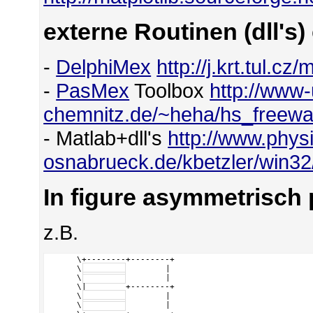
externe Routinen (dll's)
-
DelphiMex
http://j.krt.tul.c
-
PasMex
Toolbox
http://www-
chemnitz.de/~heha/hs_freewa
- Matlab+dll's
http://www.physi
osnabrueck.de/kbetzler/win32
In figure asymmetrisch 
z.B.
      \+--------+--------+

      \
        |

      \
        |

      \|        +--------+

      \
        |

      \
        |
