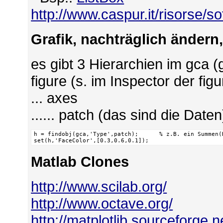
http://www.caspur.it/risorse/
Grafik, nachträglich ändern,
es gibt 3 Hierarchien im gca (
figure (s. im Inspector der figu
... axes
...... patch (das sind die Daten
h = findobj(gca,'Type',patch);      % z.B. ein Summen(H
set(h,'FaceColor',[0.3,0.6,0.1]);
Matlab Clones
http://www.scilab.org/
http://www.octave.org/
http://matplotlib.sourceforge.n