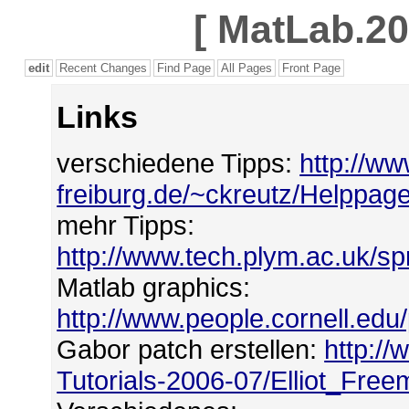
[
MatLab.20
edit
Recent Changes
Find Page
All Pages
Front Page
Links
verschiedene Tipps:
http://ww
freiburg.de/~ckreutz/Helppag
mehr Tipps:
http://www.tech.plym.ac.uk/sp
Matlab graphics:
http://www.people.cornell.ed
Gabor patch erstellen:
http:/
Tutorials-2006-07/Elliot_Free