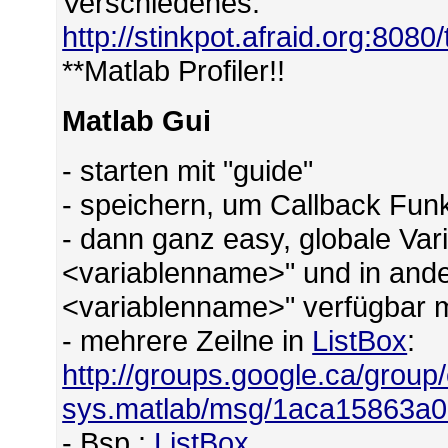
Verschiedenes:
http://stinkpot.afraid.org:8080
**Matlab Profiler!!
Matlab Gui
- starten mit "guide"
- speichern, um Callback Funk
- dann ganz easy, globale Var
<variablenname>" und in ander
<variablenname>" verfügbar
- mehrere Zeilne in
ListBox
:
http://groups.google.ca/group
sys.matlab/msg/1aca15863a
- Bsp.:
ListBox