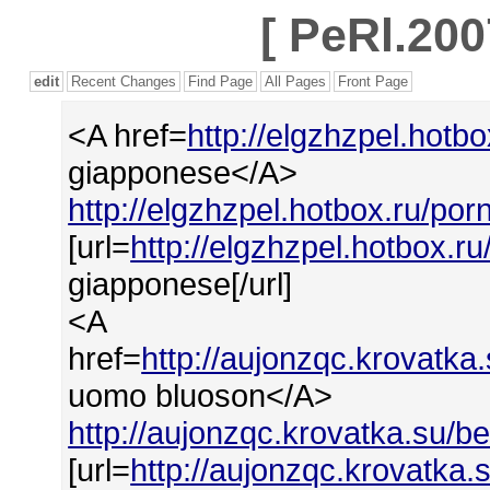
[
PeRl.200
edit
Recent Changes
Find Page
All Pages
Front Page
<A href=
http://elgzhzpel.hot
giapponese</A>
http://elgzhzpel.hotbox.ru/po
[url=
http://elgzhzpel.hotbox.
giapponese[/url]
<A
href=
http://aujonzqc.krovatka
uomo bluoson</A>
http://aujonzqc.krovatka.su/b
[url=
http://aujonzqc.krovatka