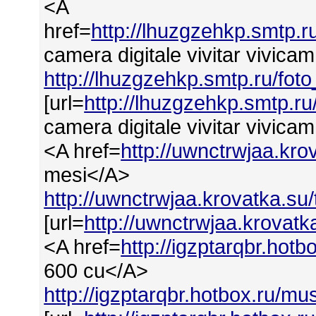
<A
href=
http://lhuzgzehkp.smtp.r
camera digitale vivitar vivic
http://lhuzgzehkp.smtp.ru/fot
[url=
http://lhuzgzehkp.smtp.ru
camera digitale vivitar vivicam
<A href=
http://uwnctrwjaa.kr
mesi</A>
http://uwnctrwjaa.krovatka.su
[url=
http://uwnctrwjaa.krovat
<A href=
http://igzptarqbr.ho
600 cu</A>
http://igzptarqbr.hotbox.ru/m