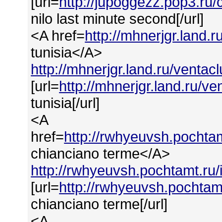
[url=
http://jupoggezz.pop3.ru
nilo last minute second[/url]
<A href=
http://mhnerjgr.land.
tunisia</A>
http://mhnerjgr.land.ru/ventac
[url=
http://mhnerjgr.land.ru/ve
tunisia[/url]
<A
href=
http://rwhyeuvsh.pochta
chianciano terme</A>
http://rwhyeuvsh.pochtamt.ru
[url=
http://rwhyeuvsh.pochtam
chianciano terme[/url]
<A