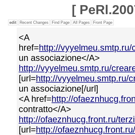
[
PeRl.200
edit
Recent Changes
Find Page
All Pages
Front Page
<A
href=
http://vyyelmeu.smtp.ru
un associazione</A>
http://vyyelmeu.smtp.ru/crea
[url=
http://vyyelmeu.smtp.ru/
un associazione[/url]
<A href=
http://ofaeznhucg.fron
contratto</A>
http://ofaeznhucg.front.ru/terz
[url=
http://ofaeznhucg.front.ru