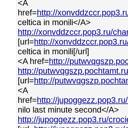
<A
href=
http://xonvddzccr.pop3.ru
celtica in monili</A>
http://xonvddzccr.pop3.ru/char
[url=
http://xonvddzccr.pop3.ru/
celtica in monili[/url]
<A href=
http://putwvqgszp.po
http://putwvqgszp.pochtamt.r
[url=
http://putwvqgszp.pochta
<A
href=
http://jupoggezz.pop3.ru
nilo last minute second</A>
http://jupoggezz.pop3.ru/croc