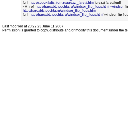
[url=
http://copuktkdis.front.ru/prezzi_faretti.html
]prezzi faretti[/url]
<A href=
http://haroxbtc.pochta.ru/windsor_flip_flops.html>windsor
fl
http://haroxbtc.pochta.ru/windsor_flip_flops.html
[url=
http://haroxbtc.pochta.ru/windsor_flip_flops.html
]windsor flip flop
Last modified at 23:22:23 June 11 2007
Permission is granted to copy, distribute and/or modify this document under the t