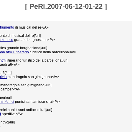
[
PeRl.2007-06-12-01-22
]
strumento
di musical del re</A>
ento di musical del re[/url]
ml>antico
granaio borghesiana</A>
ntico granaio borghesiana[/url]
ona.html>itinerario
turistico della barcellona</A>
.html
]itinerario turistico della barcellona[/url]
audi a6</A>
a6[/url]
ml>la
mandragola san gimignano</A>
a mandragola san gimignano[/url]
camper</A>
er[/url]
tml>fenici
punici sant antioco sirai</A>
fenici punici sant antioco sirai[/url]
t
aperitivo</A>
itivo[/url]
>