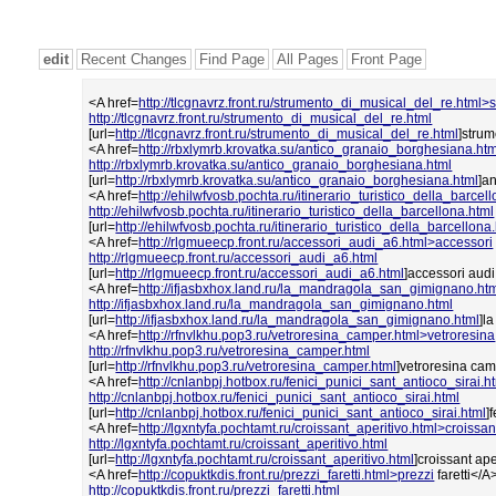
edit
Recent Changes
Find Page
All Pages
Front Page
<A href=
http://tlcgnavrz.front.ru/strumento_di_musical_del_re.html>
http://tlcgnavrz.front.ru/strumento_di_musical_del_re.html
[url=
http://tlcgnavrz.front.ru/strumento_di_musical_del_re.html
]strum
<A href=
http://rbxlymrb.krovatka.su/antico_granaio_borghesiana.ht
http://rbxlymrb.krovatka.su/antico_granaio_borghesiana.html
[url=
http://rbxlymrb.krovatka.su/antico_granaio_borghesiana.html
]a
<A href=
http://ehilwfvosb.pochta.ru/itinerario_turistico_della_barcell
http://ehilwfvosb.pochta.ru/itinerario_turistico_della_barcellona.html
[url=
http://ehilwfvosb.pochta.ru/itinerario_turistico_della_barcellona
<A href=
http://rlgmueecp.front.ru/accessori_audi_a6.html>accessori
http://rlgmueecp.front.ru/accessori_audi_a6.html
[url=
http://rlgmueecp.front.ru/accessori_audi_a6.html
]accessori audi 
<A href=
http://ifjasbxhox.land.ru/la_mandragola_san_gimignano.ht
http://ifjasbxhox.land.ru/la_mandragola_san_gimignano.html
[url=
http://ifjasbxhox.land.ru/la_mandragola_san_gimignano.html
]l
<A href=
http://rfnvlkhu.pop3.ru/vetroresina_camper.html>vetroresina
http://rfnvlkhu.pop3.ru/vetroresina_camper.html
[url=
http://rfnvlkhu.pop3.ru/vetroresina_camper.html
]vetroresina camp
<A href=
http://cnlanbpj.hotbox.ru/fenici_punici_sant_antioco_sirai.h
http://cnlanbpj.hotbox.ru/fenici_punici_sant_antioco_sirai.html
[url=
http://cnlanbpj.hotbox.ru/fenici_punici_sant_antioco_sirai.html
]
<A href=
http://lgxntyfa.pochtamt.ru/croissant_aperitivo.html>croissan
http://lgxntyfa.pochtamt.ru/croissant_aperitivo.html
[url=
http://lgxntyfa.pochtamt.ru/croissant_aperitivo.html
]croissant aper
<A href=
http://copuktkdis.front.ru/prezzi_faretti.html>prezzi
faretti</A
http://copuktkdis.front.ru/prezzi_faretti.html