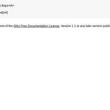
ip flops</A>
s[/url]
erms of the
GNU Free Documentation License
, Version 1.1 or any later version pub