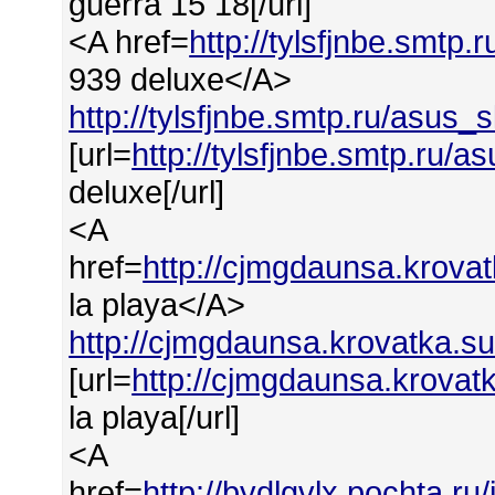
guerra 15 18[/url]
<A href=
http://tylsfjnbe.smtp
939 deluxe</A>
http://tylsfjnbe.smtp.ru/asus_
[url=
http://tylsfjnbe.smtp.ru/
deluxe[/url]
<A
href=
http://cjmgdaunsa.krova
la playa</A>
http://cjmgdaunsa.krovatka.s
[url=
http://cjmgdaunsa.krovat
la playa[/url]
<A
href=
http://bydlgvlx.pochta.ru