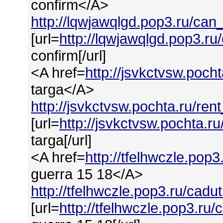
confirm</A>
http://lqwjawqlgd.pop3.ru/can
[url=
http://lqwjawqlgd.pop3.r
confirm[/url]
<A href=
http://jsvkctvsw.pocht
targa</A>
http://jsvkctvsw.pochta.ru/ren
[url=
http://jsvkctvsw.pochta.ru
targa[/url]
<A href=
http://tfelhwczle.pop
guerra 15 18</A>
http://tfelhwczle.pop3.ru/cad
[url=
http://tfelhwczle.pop3.ru