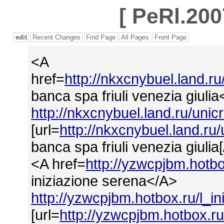
[
PeRl.200
edit
Recent Changes
Find Page
All Pages
Front Page
<A
href=
http://nkxcnybuel.land.ru
banca spa friuli venezia giuli
http://nkxcnybuel.land.ru/unic
[url=
http://nkxcnybuel.land.ru
banca spa friuli venezia giulia[/
<A href=
http://yzwcpjbm.hotbo
iniziazione serena</A>
http://yzwcpjbm.hotbox.ru/l_i
[url=
http://yzwcpjbm.hotbox.ru