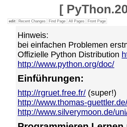
[
PyThon.20
edit
Recent Changes
Find Page
All Pages
Front Page
Hinweis:
bei einfachen Problemen erst
Offizielle Python Distribution
h
http://www.python.org/doc/
Einführungen:
http://rgruet.free.fr/
(super!)
http://www.thomas-guettler.de
http://www.silverymoon.de/un
Programmieren Lernen 