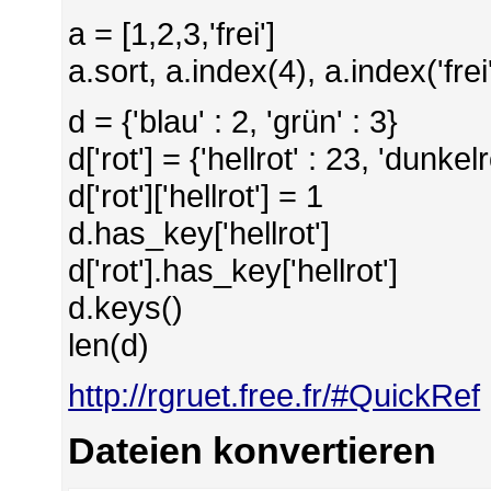
a = [1,2,3,'frei']
a.sort, a.index(4), a.index('frei'
d = {'blau' : 2, 'grün' : 3}
d['rot'] = {'hellrot' : 23, 'dunkelr
d['rot']['hellrot'] = 1
d.has_key['hellrot']
d['rot'].has_key['hellrot']
d.keys()
len(d)
http://rgruet.free.fr/#QuickRef
Dateien konvertieren