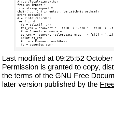
#!/usr/local/bin/python

from os import *

from string import *

chdir('...') # in entspr. Verzeichnis wechseln

print getcwd()

d = listdir(curdir)

for f in d:

  fs = split(f,'.')

  #os_com = 'convert ' + fs[0] + '.ppm ' + fs[0] + '.ti
  # in Graustufen wandeln

  os_com = 'convert -colorspace gray ' + fs[0] + '.tif
  print os_com

  # Linux Kommando ausführen

  fd = popen(os_com)
Last modified at 09:25:52 Octobe
Permission is granted to copy, dis
the terms of the
GNU Free Docume
later version published by the
Free