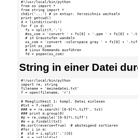
#!/usr/local/bin/python

from os import *

from string import *

chdir('...') # in entspr. Verzeichnis wechseln

print getcwd()

d = listdir(curdir)

for f in d:

  fs = split(f,'.')

  #os_com = 'convert ' + fs[0] + '.ppm ' + fs[0] + '.ti
  # in Graustufen wandeln

  os_com = 'convert -colorspace gray ' + fs[0] + '.tif
  print os_com

  # Linux Kommando ausführen

  fd = popen(os_com)
String in einer Datei du
#!/usr/local/bin/python

import re, string

filename = 'meinedatei.txt'

f = open(filename, 'r')
# Moeglichkeit 1: kompl. Datei einlesen

#txt = f.read()

### m = re.search('[0-9]*\.tiff', txt)

### print m.group(0)

#p = re.compile('[0-9]*\.tiff')

#m = p.findall(txt)

#m.sort(reverse=True)  # absteigend sortieren

#for i in m:

#  old = i.split('.')[0]

#  n = int(old)+1
