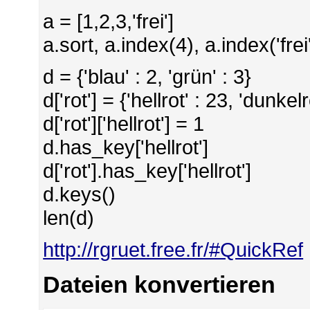
a = [1,2,3,'frei']
a.sort, a.index(4), a.index('frei'
d = {'blau' : 2, 'grün' : 3}
d['rot'] = {'hellrot' : 23, 'dunkelr
d['rot']['hellrot'] = 1
d.has_key['hellrot']
d['rot'].has_key['hellrot']
d.keys()
len(d)
http://rgruet.free.fr/#QuickRef
Dateien konvertieren