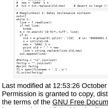
#  new = '%08d' % n

#  txt = txt.replace(old,new)     # dauert zu lange (!
# Moeglichkeit 2: Datei Zeilenweise einlesen

out=[]

while 1:

  line = f.readline()

  if not line:

    break

  m = re.search('[0-9]*\.tiff', line)

  if m:

    old = m.group(0).split('.')[0]   # in: "00000001.t
    n = int(old)+16

    new = '%08d' % n

    print old + " " + new

    line = string.replace(line,old,new)

  out.append(line)

#fertig = "\n".join(out)

fertig = "".join(out)

#print fertig

f1 = open(filename + '.1','w')

f1.write(fertig)
Last modified at 12:53:26 Octobe
Permission is granted to copy, dis
the terms of the
GNU Free Docume