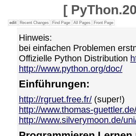
[
PyThon.20
edit
Recent Changes
Find Page
All Pages
Front Page
Hinweis:
bei einfachen Problemen erst
Offizielle Python Distribution
h
http://www.python.org/doc/
Einführungen:
http://rgruet.free.fr/
(super!)
http://www.thomas-guettler.de
http://www.silverymoon.de/un
Programmieren Lernen 