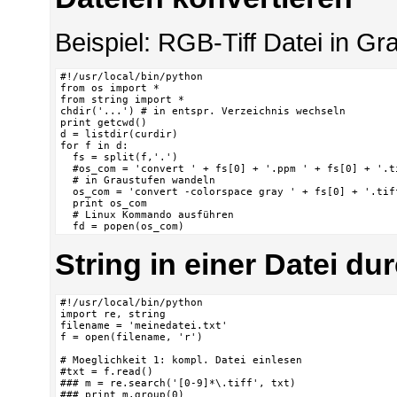
Beispiel: RGB-Tiff Datei in 
#!/usr/local/bin/python

from os import *

from string import *

chdir('...') # in entspr. Verzeichnis wechseln

print getcwd()

d = listdir(curdir)

for f in d:

  fs = split(f,'.')

  #os_com = 'convert ' + fs[0] + '.ppm ' + fs[0] + '.ti
  # in Graustufen wandeln

  os_com = 'convert -colorspace gray ' + fs[0] + '.tif
  print os_com

  # Linux Kommando ausführen

  fd = popen(os_com)
String in einer Datei du
#!/usr/local/bin/python

import re, string

filename = 'meinedatei.txt'

f = open(filename, 'r')

# Moeglichkeit 1: kompl. Datei einlesen

#txt = f.read()

### m = re.search('[0-9]*\.tiff', txt)

### print m.group(0)
