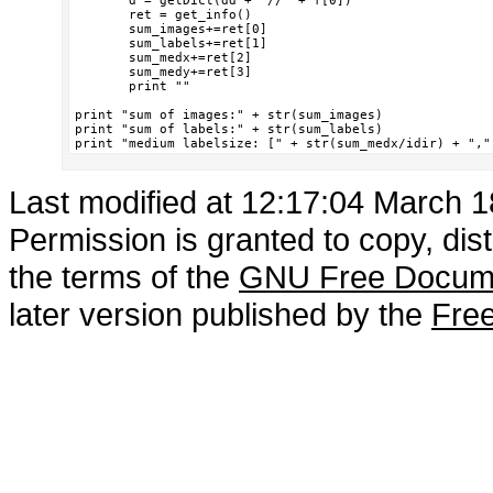
       d = getDict(dd + "//" + f[0])

       ret = get_info()

       sum_images+=ret[0]

       sum_labels+=ret[1]

       sum_medx+=ret[2]

       sum_medy+=ret[3]

       print ""

print "sum of images:" + str(sum_images)

print "sum of labels:" + str(sum_labels)

print "medium labelsize: [" + str(sum_medx/idir) + ","
Last modified at 12:17:04 March 
Permission is granted to copy, dis
the terms of the
GNU Free Docume
later version published by the
Free