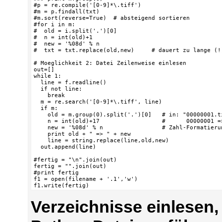
#p = re.compile('[0-9]*\.tiff')

#m = p.findall(txt)

#m.sort(reverse=True)  # absteigend sortieren

#for i in m:

#  old = i.split('.')[0]

#  n = int(old)+1

#  new = '%08d' % n

#  txt = txt.replace(old,new)     # dauert zu lange (!)
# Moeglichkeit 2: Datei Zeilenweise einlesen

out=[]

while 1:

  line = f.readline()

  if not line:

    break

  m = re.search('[0-9]*\.tiff', line)

  if m:

    old = m.group(0).split('.')[0]   # in: "00000001.t
    n = int(old)+17                  #      00000001 =>
    new = '%08d' % n                 # Zahl-Formatieru
    print old + " => " + new

    line = string.replace(line,old,new)

  out.append(line)

#fertig = "\n".join(out)

fertig = "".join(out)

#print fertig

f1 = open(filename + '.1','w')

f1.write(fertig)
Verzeichnisse einlesen, 