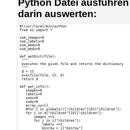
Python Datei ausführen 
darin auswerten:
#!/usr/local/bin/python

from os import *

sum_images=0

sum_labels=0

sum_medx=0

sum_medy=0

def getDict(file):

 """

 executes the given file and returns the dictionary

 """

 d = {}

 execfile(file, {}, d)

 return d

def get_info():

   images=0

   labels=0

   sumx=0

   sumy=0

   array_xy=[]

   #for i in globals()["children"][0]["children"]:

   for i in d["children"][0]["children"]:

       images +=1

       for j in i["children"]:

           labels +=1

           minrow = j["minrow"]
