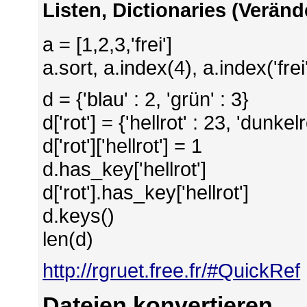
Listen, Dictionaries (Verän
a = [1,2,3,'frei']
a.sort, a.index(4), a.index('frei'
d = {'blau' : 2, 'grün' : 3}
d['rot'] = {'hellrot' : 23, 'dunkelr
d['rot']['hellrot'] = 1
d.has_key['hellrot']
d['rot'].has_key['hellrot']
d.keys()
len(d)
http://rgruet.free.fr/#QuickRef
Dateien konvertieren