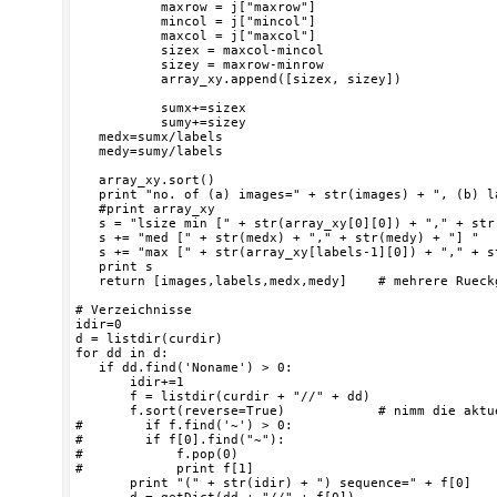
           maxrow = j["maxrow"]

           mincol = j["mincol"]

           maxcol = j["maxcol"]

           sizex = maxcol-mincol

           sizey = maxrow-minrow

           array_xy.append([sizex, sizey])

           sumx+=sizex

           sumy+=sizey

   medx=sumx/labels

   medy=sumy/labels

   array_xy.sort()

   print "no. of (a) images=" + str(images) + ", (b) l
   #print array_xy

   s = "lsize min [" + str(array_xy[0][0]) + "," + str
   s += "med [" + str(medx) + "," + str(medy) + "] "

   s += "max [" + str(array_xy[labels-1][0]) + "," + s
   print s 

   return [images,labels,medx,medy]    # mehrere Rueck
# Verzeichnisse

idir=0

d = listdir(curdir)

for dd in d:

   if dd.find('Noname') > 0:

       idir+=1

       f = listdir(curdir + "//" + dd)

       f.sort(reverse=True)            # nimm die aktue
#        if f.find('~') > 0:

#        if f[0].find("~"):

#            f.pop(0)

#            print f[1]

       print "(" + str(idir) + ") sequence=" + f[0]
