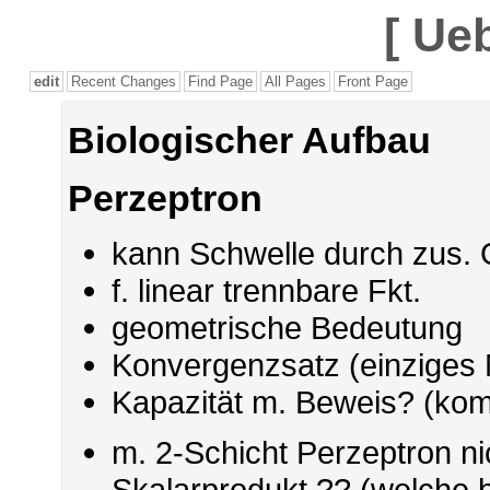
[
Ueb
edit
Recent Changes
Find Page
All Pages
Front Page
Biologischer Aufbau
Perzeptron
kann Schwelle durch zus. 
f. linear trennbare Fkt.
geometrische Bedeutung
Konvergenzsatz (einziges N
Kapazität m. Beweis? (kom
m. 2-Schicht Perzeptron ni
Skalarprodukt ?? (welche b