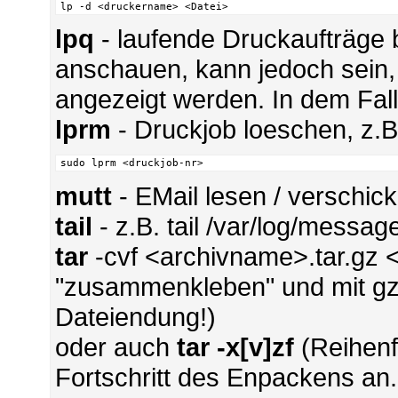
lp -d <druckername> <Datei>
lpq
- laufende Druckaufträge 
anschauen, kann jedoch sein, 
angezeigt werden. In dem Fall
lprm
- Druckjob loeschen, z.B.
sudo lprm <druckjob-nr>
mutt
- EMail lesen / verschic
tail
- z.B. tail /var/log/messag
tar
-cvf <archivname>.tar.gz <
"zusammenkleben" und mit gz
Dateiendung!)
oder auch
tar -x[v]zf
(Reihenfo
Fortschritt des Enpackens an.