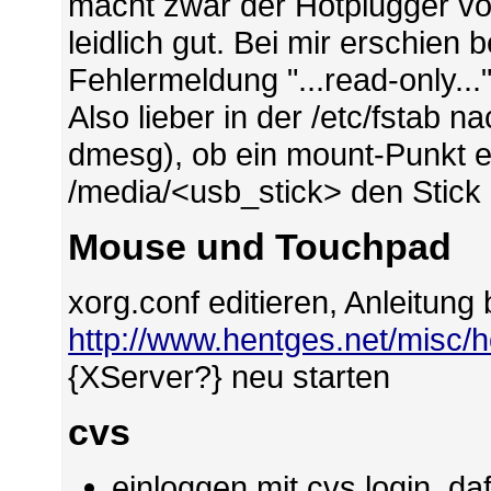
macht zwar der Hotplugger vo
leidlich gut. Bei mir erschien
Fehlermeldung "...read-only..."
Also lieber in der /etc/fstab
dmesg), ob ein mount-Punkt ei
/media/<usb_stick> den Stick
Mouse und Touchpad
xorg.conf editieren, Anleitung 
http://www.hentges.net/misc
{XServer?} neu starten
cvs
einloggen mit cvs login, d