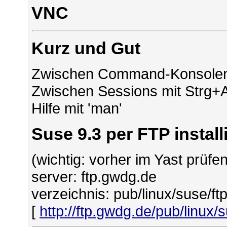
VNC
Kurz und Gut
Zwischen Command-Konsolen w
Zwischen Sessions mit Strg+Al
Hilfe mit 'man'
Suse 9.3 per FTP install
(wichtig: vorher im Yast prüfen,
server: ftp.gwdg.de
verzeichnis: pub/linux/suse/f
[
http://ftp.gwdg.de/pub/linux/