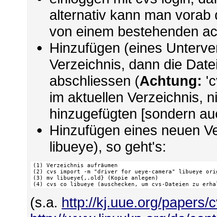
alternativ kann man vorab d
von einem bestehenden ac
Hinzufügen (eines Unterver
Verzeichnis, dann die Date
abschliessen (
Achtung:
'c
im aktuellen Verzeichnis, ni
hinzugefügten [sondern au
Hinzufügen eines neuen Ve
libueye), so geht's:
(1) Verzeichnis aufräumen

(2) cvs import -m "driver for ueye-camera" libueye ori
(3) mv libueye{,.old} (Kopie anlegen)

(4) cvs co libueye (auschecken, um cvs-Dateien zu erha
(s.a.
http://kj.uue.org/papers/