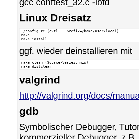
gcc conftest_32.c -lbfd
Linux Dreisatz
./configure (evtl. --prefix=/home/user/local)

make

make install
ggf. wieder deinstallieren mit
make clean (Source-Verzeichnis)

make distclean
valgrind
http://valgrind.org/docs/manua
gdb
Symbolischer Debugger, Tutor
kommerzieller Debugger, z.B. 