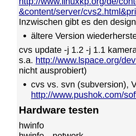
http://www.linuxkp.org/de/con
&content/server/cvs2.html&pri
Inzwischen gibt es den design
ältere Version wiederherste
cvs update -j 1.2 -j 1.1 kame
s.a.
http://www.lspace.org/dev
nicht ausprobiert)
cvs vs. svn (subversion), V
http://www.pushok.com/so
Hardware testen
hwinfo
hwinfo --network