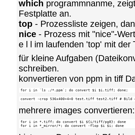
which
programmnanme, zeigt 
Festplatte an.
top
- Prozessliste zeigen, da
nice
- Prozess mit "nice"-Wert 
e l l im laufenden 'top' mit der 
für kleine Aufgaben (Dateikon
schreiben.
konvertieren von ppm in tiff D
for i in `ls ./*.ppm`; do convert $i $i.tiff; done;
convert -crop 536x400+4+0 test.tiff test2.tiff # Bild 
mehrere images convertieren:
for i in *.tiff; do convert $i ${i/tiff/pg8}; done

for i in *_mirror/*; do convert -flop $i $i; done