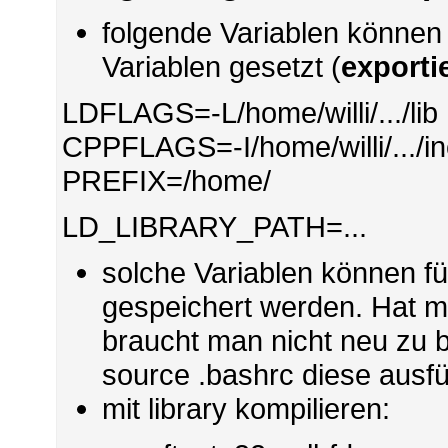
folgende Variablen könne
Variablen gesetzt (
exporti
LDFLAGS=-L/home/willi/.../lib
CPPFLAGS=-I/home/willi/.../i
PREFIX=/home/
LD_LIBRARY_PATH=...
solche Variablen können für
gespeichert werden. Hat m
braucht man nicht neu zu b
source .bashrc diese ausf
mit library kompilieren: