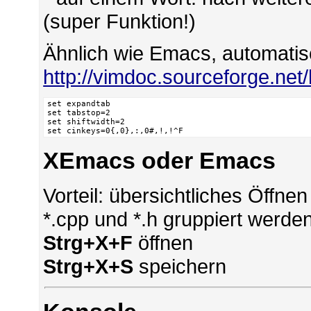
(super Funktion!)
Ähnlich wie Emacs, automatis
http://vimdoc.sourceforge.net
set expandtab

set tabstop=2

set shiftwidth=2

set cinkeys=0{,0},:,0#,!,!^F
XEmacs oder Emacs
Vorteil: übersichtliches Öffne
*.cpp und *.h gruppiert werden
Strg+X+F
öffnen
Strg+X+S
speichern