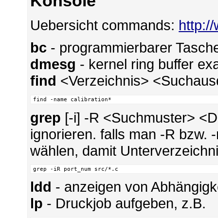
Konsole
Uebersicht commands:
http:
bc
- programmierbarer Tasch
dmesg
- kernel ring buffer e
find
<Verzeichnis> <Suchausd
find -name calibration*
grep
[-i] -R <Suchmuster> <Da
ignorieren. falls man -R bzw. -
wählen, damit Unterverzeichn
grep -iR port_num src/*.c
ldd
- anzeigen von Abhängigk
lp
- Druckjob aufgeben, z.B.