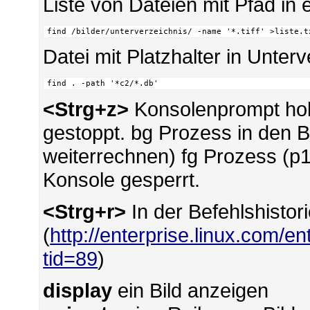
Liste von Dateien mit Pfad in 
find /bilder/unterverzeichnis/ -name '*.tiff' >liste.t
Datei mit Platzhalter in Unter
find . -path '*c2/*.db'
<Strg+z>
Konsolenprompt hole
gestoppt. bg Prozess in den 
weiterrechnen) fg Prozess (p1
Konsole gesperrt.
<Strg+r>
In der Befehlshistor
(
http://enterprise.linux.com/e
tid=89
)
display
ein Bild anzeigen