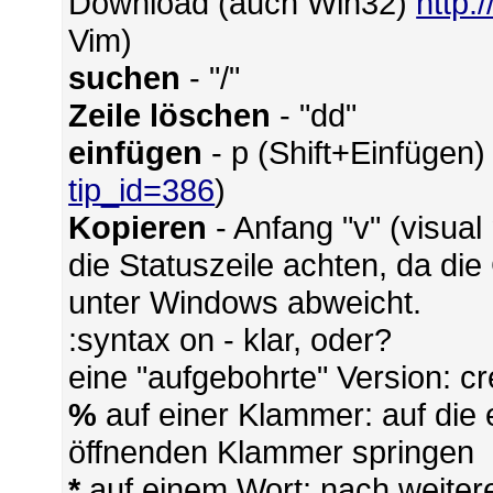
Download (auch Win32)
http:
Vim)
suchen
- "/"
Zeile löschen
- "dd"
einfügen
- p (Shift+Einfügen)
tip_id=386
)
Kopieren
- Anfang "v" (visual
die Statuszeile achten, da di
unter Windows abweicht.
:syntax on - klar, oder?
eine "aufgebohrte" Version: c
%
auf einer Klammer: auf die
öffnenden Klammer springen
*
auf einem Wort: nach weit