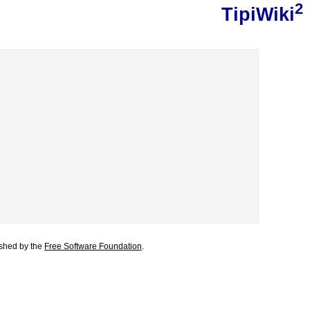
2
TipiWiki
lished by the
Free Software Foundation
.