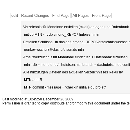
edit
Recent Changes
Find Page
All Pages
Front Page
Verzeichnis für Monotone erstellen (mkdir) anlegen und Datenbank
init db MTN - =. db \ mono_REPO \ hufeisen.mtn
Erstellen Schlüssel, in das dafür mono_REPO Verzeichnis wechsel
genkey wschulz@dashufeisen.de mtn
Arbeitsverzeichnis für Monotone einrichten + Datenbank zuweisen
mtn - db = monotone / - hufeisen.mtn branch = dashufeisen.de conf
Alle hinzufügen Dateien des aktuellen Verzeichnisses Rekursiv
MTN add-R.
MTN commit - message = "checkin initiale du projet"
Last modified at 18:45:50 December 26 2009
Permission is granted to copy, distribute and/or modify this document under the t