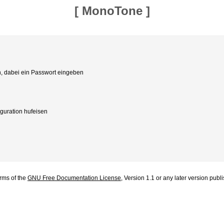
[
MonoTone
]
n, dabei ein Passwort eingeben
iguration hufeisen
erms of the
GNU Free Documentation License
, Version 1.1 or any later version pub